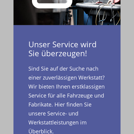
Unser Service wird
Sie überzeugen!
Sind Sie auf der Suche nach
einer zuverlässigen Werkstatt?
Wir bieten Ihnen erstklassigen
Service für alle Fahrzeuge und
Fabrikate. Hier finden Sie
unsere Service- und
Werkstattleistungen im
Überblick.